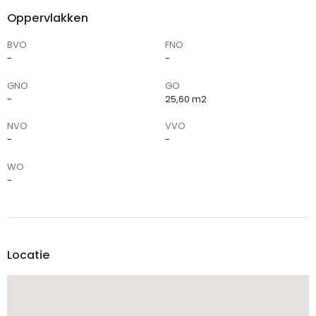
Oppervlakken
BVO
FNO
-
-
GNO
GO
-
25,60 m2
NVO
VVO
-
-
WO
-
Locatie