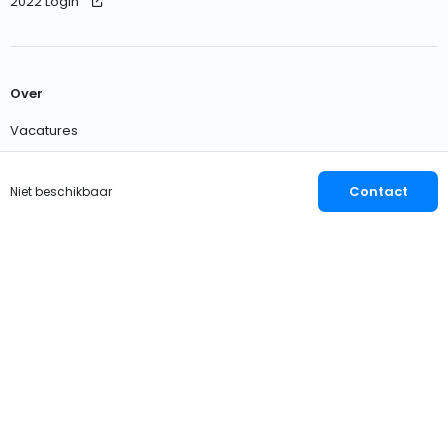
2022 Login
Over
Vacatures
Neem contact met ons op
Contact
Niet beschikbaar
Nederlands
EUR
© 2026 OWNER
Privacy
Voorwaarden