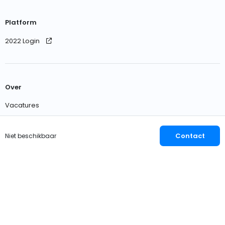
Platform
2022 Login
Over
Vacatures
Neem contact met ons op
Contact
Niet beschikbaar
Nederlands
EUR
© 2026 OWNER
Privacy