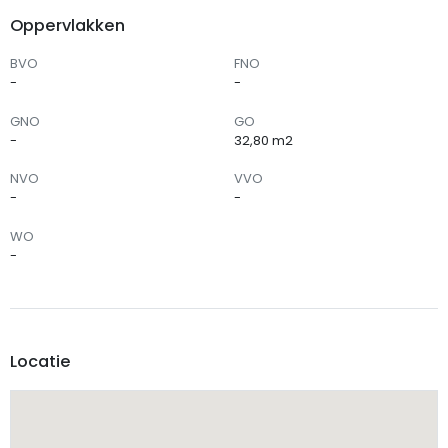
Oppervlakken
BVO
FNO
-
-
GNO
GO
-
32,80 m2
NVO
VVO
-
-
WO
-
Locatie