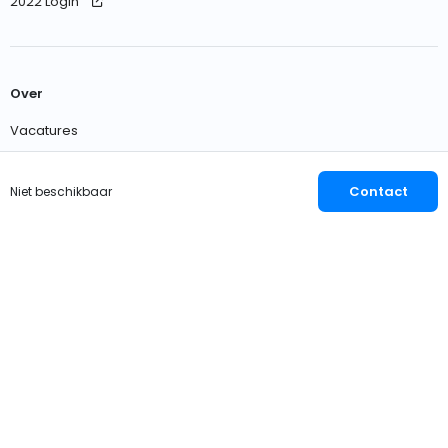
2022 Login
Over
Vacatures
Neem contact met ons op
Contact
Niet beschikbaar
Nederlands
EUR
© 2026 OWNER
Privacy
Voorwaarden