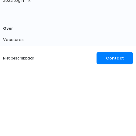
2022 Login
Over
Vacatures
Neem contact met ons op
Contact
Niet beschikbaar
Nederlands
EUR
© 2026 OWNER
Privacy
Voorwaarden