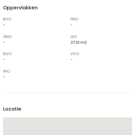
Oppervlakken
BVO
FNO
-
-
GNO
GO
-
37,10 m2
NVO
VVO
-
-
WO
-
Locatie