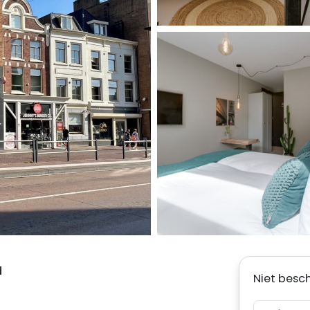
d
Niet besc