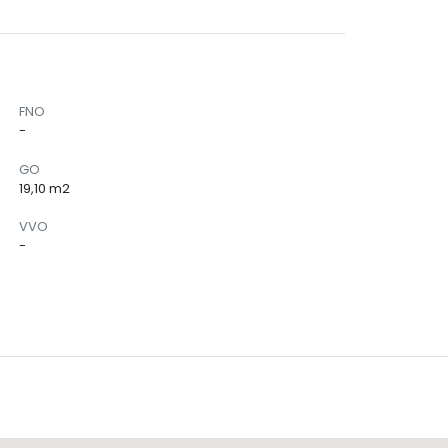
FNO
-
GO
19,10 m2
VVO
-