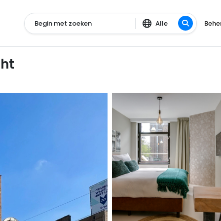
Begin met zoeken
Alle
Behe
cht