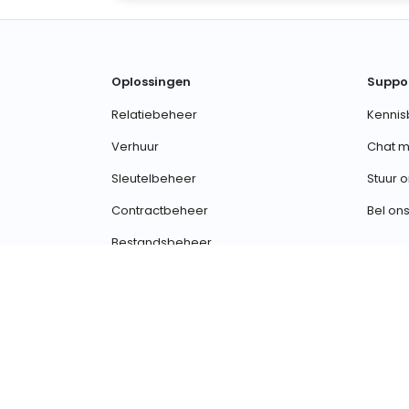
Oplossingen
Suppo
Relatiebeheer
Kennis
Verhuur
Chat m
Sleutelbeheer
Stuur 
Contractbeheer
Bel ons
Bestandsbeheer
Toon alles
© 2026 OWNER
Privacy
Voorwaarden