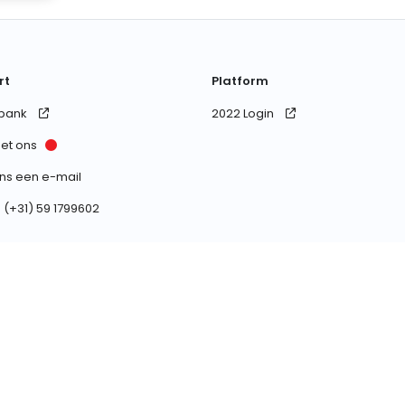
rt
Platform
bank
2022 Login
et ons
ons een e-mail
 (+31) 59 1799602