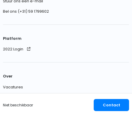
Stuur ons een e-mail
Bel ons (+31) 59 1799602
Platform
2022 Login
Over
Vacatures
Neem contact met ons op
Contact
Niet beschikbaar
Nederlands
EUR