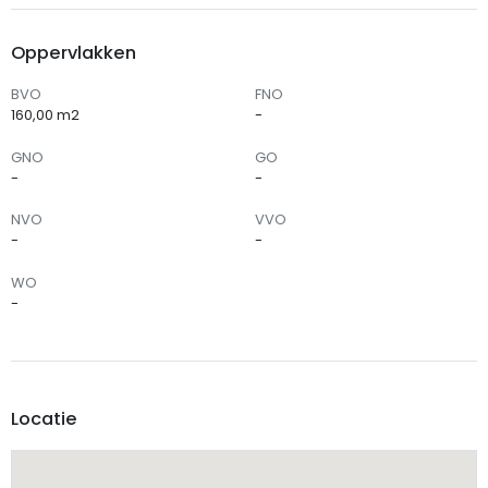
Oppervlakken
BVO
FNO
160,00 m2
-
GNO
GO
-
-
NVO
VVO
-
-
WO
-
Locatie