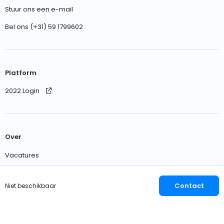
Stuur ons een e-mail
Bel ons (+31) 59 1799602
Platform
2022 Login
Over
Vacatures
Neem contact met ons op
Contact
Niet beschikbaar
Nederlands
EUR