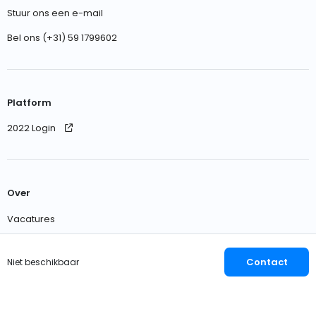
Stuur ons een e-mail
Bel ons (+31) 59 1799602
Platform
2022 Login
Over
Vacatures
Neem contact met ons op
Contact
Niet beschikbaar
Nederlands
EUR