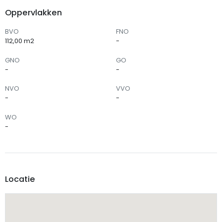
Oppervlakken
BVO
FNO
112,00 m2
-
GNO
GO
-
-
NVO
VVO
-
-
WO
-
Locatie