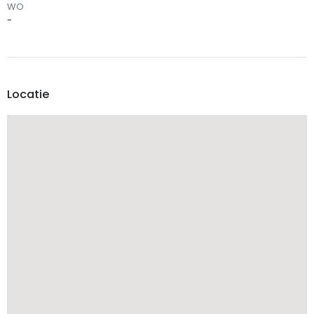
WO
-
Locatie