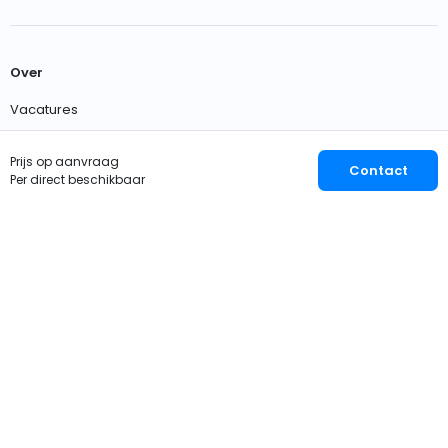
Over
Vacatures
Neem contact met ons op
Prijs op aanvraag
Contact
Per direct beschikbaar
Nederlands
EUR
© 2026 OWNER
Privacy
Voorwaarden