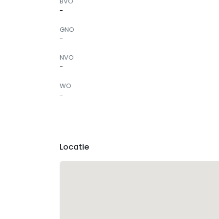
BVO
-
GNO
-
NVO
-
WO
-
Locatie