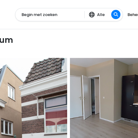
Begin met zoeken
Alle
Behe
sum