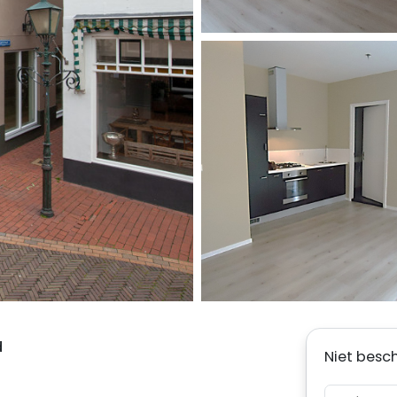
d
Niet besc