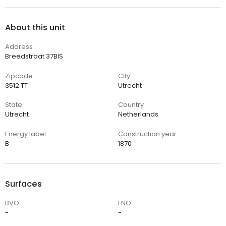
About this unit
Address
Breedstraat 37BIS
Zipcode
City
3512 TT
Utrecht
State
Country
Utrecht
Netherlands
Energy label
Construction year
B
1870
Surfaces
BVO
FNO
-
-