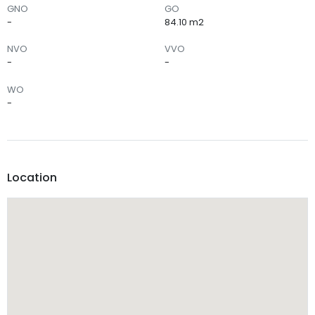
GNO
GO
-
84.10 m2
NVO
VVO
-
-
WO
-
Location