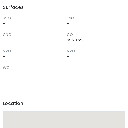
Surfaces
BVO
FNO
-
-
GNO
GO
-
25.90 m2
NVO
VVO
-
-
WO
-
Location