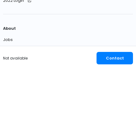
2022 Login
About
Jobs
Contact us
Contact
Not available
English
EUR
© 2026 OWNER
Privacy
Terms