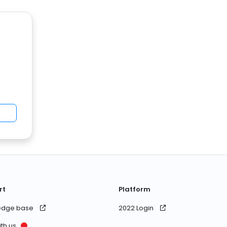
rt
Platform
edge base
2022 Login
ith us