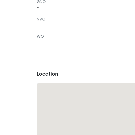
GNO
-
NVO
-
WO
-
Location