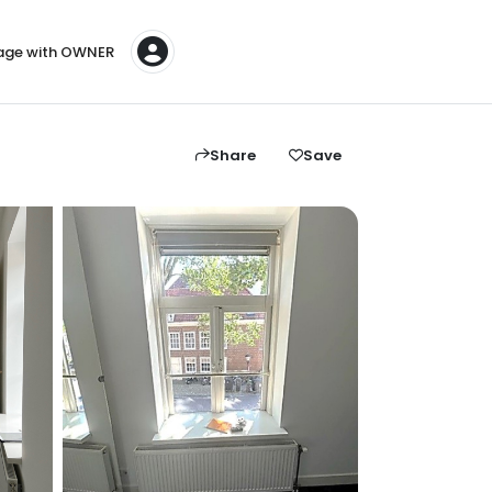
ge with OWNER
Share
Save