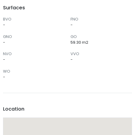
Surfaces
BVO
FNO
-
-
GNO
GO
-
59.30 m2
NVO
VVO
-
-
WO
-
Location