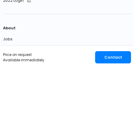
2022 Login
About
Jobs
Contact us
Price on request
Contact
Available immediately
English
EUR
© 2026 OWNER
Privacy
Terms