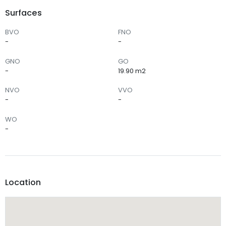
Surfaces
BVO
FNO
-
-
GNO
GO
-
19.90 m2
NVO
VVO
-
-
WO
-
Location