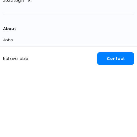
2022 Login
About
Jobs
Contact us
Contact
Not available
English
EUR
© 2026 OWNER
Privacy
Terms