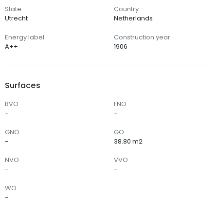
State
Country
Utrecht
Netherlands
Energy label
Construction year
A++
1906
Surfaces
BVO
FNO
-
-
GNO
GO
-
38.80 m2
NVO
VVO
-
-
WO
-