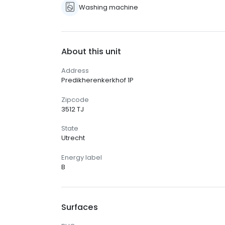
Washing machine
About this unit
Address
Predikherenkerkhof 1P
Zipcode
3512 TJ
State
Utrecht
Energy label
B
Surfaces