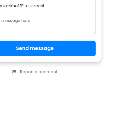
r message here
Send message
Report placement