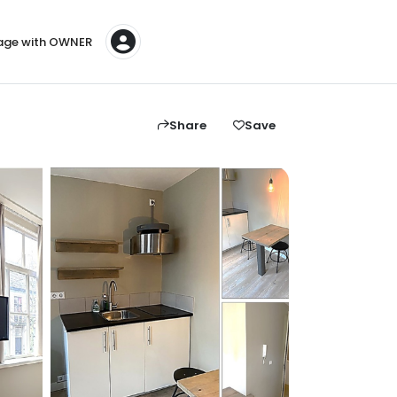
ge with OWNER
Share
Save