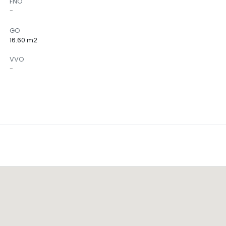
FNO
-
GO
16.60 m2
VVO
-