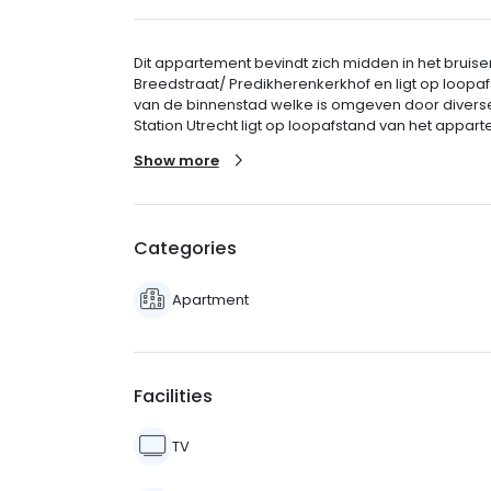
Dit appartement bevindt zich midden in het bruis
Breedstraat/ Predikherenkerkhof en ligt op loopa
van de binnenstad welke is omgeven door diverse 
Station Utrecht ligt op loopafstand van het apparte
Show more
Categories
Apartment
Facilities
TV