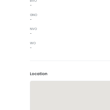
BVO
-
GNO
-
NVO
-
WO
-
Location