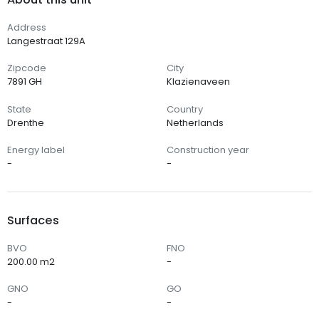
Address
Langestraat 129A
Zipcode
City
7891 GH
Klazienaveen
State
Country
Drenthe
Netherlands
Energy label
Construction year
-
-
Surfaces
BVO
FNO
200.00 m2
-
GNO
GO
-
-