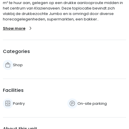
m² te huur aan, gelegen op een drukke aanlooproute midden in
het centrum van Klazienaveen. Deze toplocatie bevindt zich
vlakbij de drukbezochte Jumbo en is omringd door diverse
horecagelegenheden, supermarkten, een bakker..
Show more
Categories
Shop
Facilities
Pantry
On-site parking
About this unit