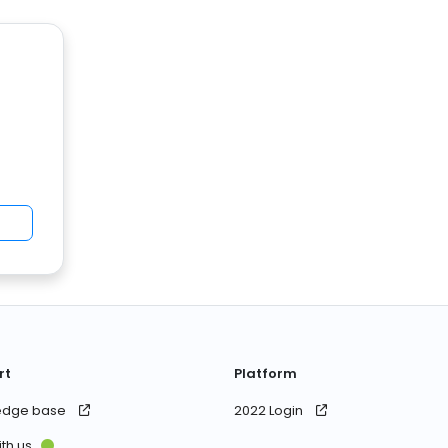
rt
Platform
edge base
2022 Login
ith us