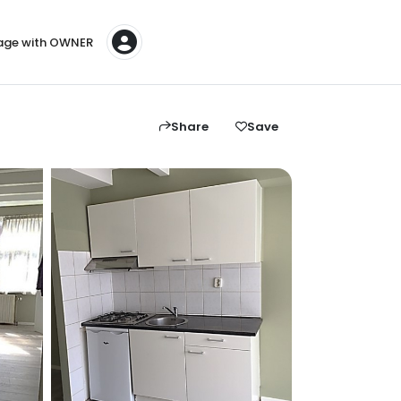
ge with OWNER
Share
Save