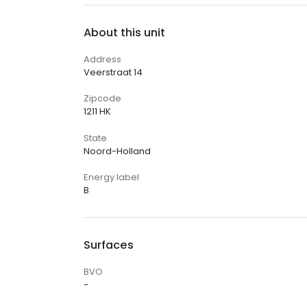
About this unit
Address
Veerstraat 14
Zipcode
1211 HK
State
Noord-Holland
Energy label
B
Surfaces
BVO
-