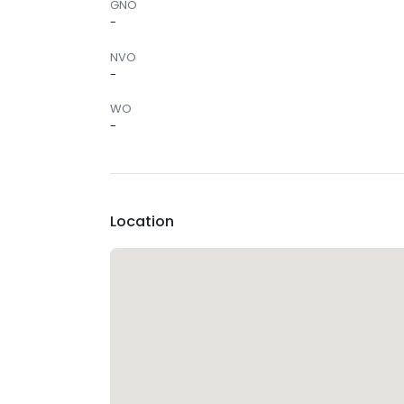
GNO
-
NVO
-
WO
-
Location