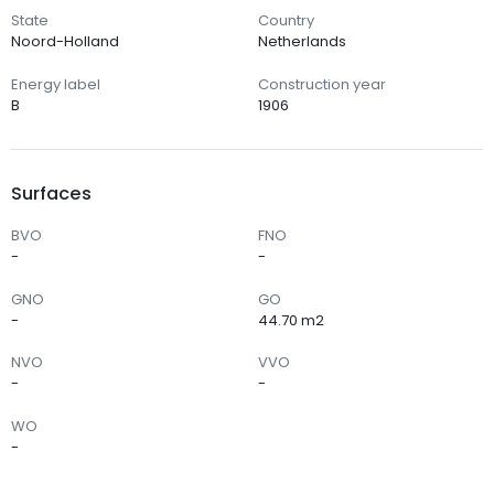
State
Country
Noord-Holland
Netherlands
Energy label
Construction year
B
1906
Surfaces
BVO
FNO
-
-
GNO
GO
-
44.70 m2
NVO
VVO
-
-
WO
-